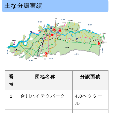
主な分譲実績
番
団地名称
分譲面積
号
1
合川ハイテクパーク
4.0ヘクター
ル