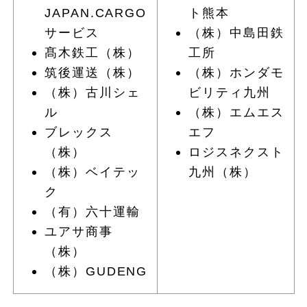
JAPAN.CARGO
ト熊本
サービス
（株）中島田鉄
髙木鉄工（株）
工所
筑後運送（株）
（株）ホンダモ
（株）古川シェ
ビリティ九州
ル
（株）エムエス
ブレックス
エフ
（株）
ロジスネクスト
（株）ベイテッ
九州（株）
ク
（有）六十運輸
ユアサ商事
（株）
（株）GUDENG